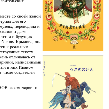
 зрительских
месте со своей женой
ериал для его
музеях, переводила и
сказок и даже
 теста и будущих
к басням Крылова, она
сен к реальным
етствующие тексту
чень отличалась от
тариями, написанными
ный в них Иваном
в числе создателей
НОВ экземпляров! и