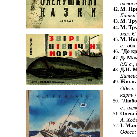
иллюстр
М. Пр
Дитвида
М. Тру
М. Тру
мал. Є.
М.
Иог
с., обл
"
До к
Д. Мам
(92 с.,
Д.Н. М
Дитвида
Жюль
Одеса
, 
карт
"
Любо
с., ил
Олексі
А. Ход
І. Мал
Одеса: