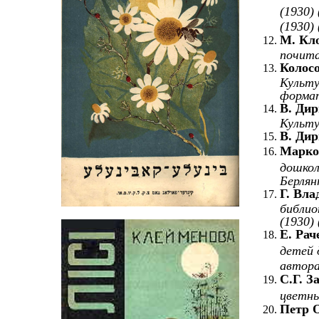
(1930) 
(1930) 
М. Кл
почита
Колос
Культу
формат
В.
Ди
Культур
В.
Ди
Марко
дошкол
Берлян
Г. Вла
библио
(1930) 
Е. Рач
детей 
автор
С.Г. З
цветны
Петр 