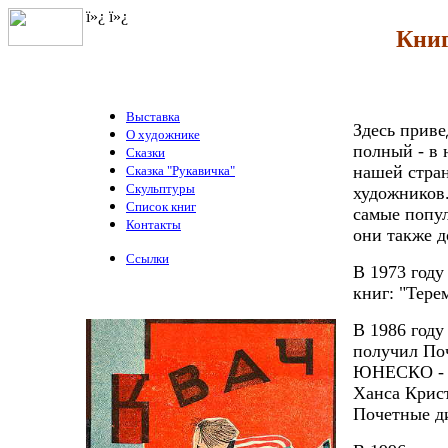
ï»¿
ï»¿
Книг
Выставка
Здесь приве
О художнике
полный - в 
Сказки
нашей стран
Сказка "Рукавичка"
Скульптуры
художников.
Список книг
самые попу
Контакты
они также д
Ссылки
В 1973 году
книг: "Тере
В 1986 году
получил По
ЮНЕСКО - I
Ханса Крист
Почетные д