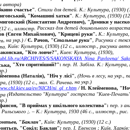
и автора)
бкино счастье"
. Стихи для детей. К.: Культура, (1930) (
иговський, "Комашині хатки"
. К.: Культура, (1930) (12
миговский (
Константин Андреевич
), "Домики у насек
Рассказ для детей дошкольного возраст
 (12 с., иллюстр.
ов (
Євген Михайлович
), "Крицеві руки".
К.: Культура, 
, на укр.) /
Є. Рачов
,
"
Стальные руки
"
, Рисунки с тек
ев
Київ: Культура
, (
1930)
(12 с., иллюстр., рисунки авт
та.
аконская,
"Кто ловче?"
, Киев: Культура, (1930),
/publ.lib.ru/ARCHIVES/S/SAKONSKAYA_Nina_Pavlovna/_Sako
"
Хто спритніший?
"
:
пер. Н. Забіла. К.: Культура, (
ська,
р.)
йменова (Наталія),
"
Ніч у лісі
"
,
(Ночь в лесу, на укр
.,
п
, на укр.
)
а, (1930) (12 с., мал. Є. Рачева
www.chl.kiev.ua/ev/NICH/ni_gl_r.htm
/
Н. Клейменова, "Но
Издательство "Культура" гостреста "Киев-Печать
ра (
р.)
фансон, "В приймах у шкільного колектива":
пер. з ан
. Рильського ;. – К.: Культура, 1930 (46 с., иллюстр., рис.
еонтьев,
"
Баклан
"
,
Київ: Культура, (
1930) (
12 с.)
онтьєв, "Сокіл; Баклан"
:
пер. І. Евенсон ;
Київ
. Харк
i
в