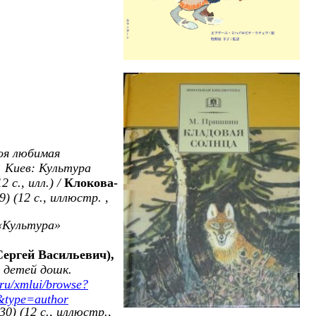
я любимая
.
Киев: Культура
2 с., илл.) /
Клокова-
) (12 с., иллюстр. ,
«Культура»
Сергей Васильевич
),
 детей дошк.
.ru/xmlui/browse?
ype=author
30) (12 с., иллюстр.,