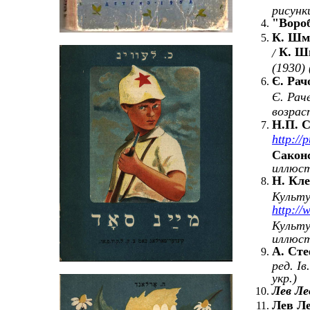
рисунк
"Воро
К. Шм
К. Ш
/
(1930)
Є. Рач
Є. Рач
возрас
Н.П.
С
http:/
Сакон
иллюст
Н. Кле
Культур
http://
Культу
иллюст
А. Сте
ред. Ів
укр.)
Лев Л
Лев Ле