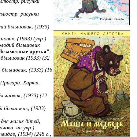
иллюстр.
рисунки
иллюстр.
рисунки
ий б
i
льшовик
,
(1933)
ьшовик
,
(1933) (укр.)
лодий більшовик
Незаметные друзья
"
:
 бiльшовик (1933) (32
більшовик, (1933) (16
 Пригари. Харк
i
в,
ільшовик, (1933) (12
й більшовик, (1933)
 для малих дітей
,
Рачова,
на укр.)
твидав, (1934) (248 с.,