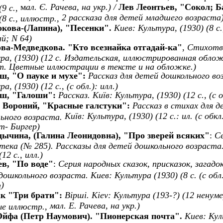
м
ал. Є. Рачева
, на укр.) /
Лев Леонтьев, "Сокол; 
(9 с.,
2 рассказа для детей младшего возраста
(8 с., иллюстр.,
окова-(Лапина),
"
Песенки
"
.
Киев: Культура, (1930) (8 с
й; N 64)
ова-Медведкова
. "Кто всезнайка отгадай-ка"
,
Стихотво
ра, (1930) (12 с. Издательская, иллюстрированная обл
. Цветные иллюстрации в тексте и на обложке.)
рш,
"
О пауке и мухе
":
Рассказ для детей дошкольного во
а, (1930) (12 с., (с обл.): илл.)
рш,
"
Галоши
":
Рассказ.
Київ: Культура, (1930) (12 с., (с о
 Вороний,
"
Красные галстуки
":
Рассказ в стихах для д
Київ: Культура, (1930) (12 с.: ил. (с обкл
ьного возраста.
т- Биргер)
дычина, (Галина Леонидовна),
"
Про зверей всяких
"
:
С
тека (№ 285). Рассказы для детей дошкольного возраста.
(12 с., илл.)
ев,
"
По воде
"
:
Серия народных сказок, присказок, загадо
дошкольного возраста. Киев: Культура (1930) (8 с. (с обл.
)
а
ак
"
Три брати
":
Вірші.
Kiev
:
Культура
(193-?) (12 ненум
мал. Е. Рачева, на укр.
)
е иллюстр.,
Ойфа (Петр Наумович).
"
Пионерская почта
"
.
Киев: Куль