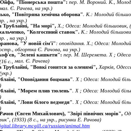
 Ойфа,
"Піонерська пошта":
пер. М. Вороний. К., Молод
мал. Є. Рачева
, на укр.)
ько, "Повітряна хемічна оборона"
. К.: Молодий більшов
. , на укр.)
а Трублайн
i
, "На мор
i
",
Х.; Одеса:
Молодий б
i
льшовик
,
(
альченко, "Колгоспний ставок".
К.: Молодий більшовик,
. , на укр.)
ранова, "У новій сім'ї"
: оповідання. Х.; Одеса: Молодий
юстр., обгортка Є. Рачова, на укр.)
коф'єв, "Зелені кашкети":
пер. М. Шеремета. Х ; Одеса
мал. Є. Рачева
)
(16 с.,
а Трублайн
i
, "Вовк
i
гонятся за оленям
i
",
Харк
i
в,
Одесс
(укр.)
блаїні, "Оповідання боцмана"
. Х ; Одеса: Молодий біль
)
блаїні, "Морем плив тюлень"
. Х ; Одеса: Молодий біль
)
блаїні, "Лови білого ведмедя"
. Х ; Одеса: Молодий біль
)
Рачов (
Євген Михайлович
), "Зв
i
р
i
п
i
вн
i
чих мор
i
в
",
Од
вик
",
(1933) (8 с., на укр.,
рисунки Е. Рачова)
digital.library.mcgill.ca/russian/animal.htm