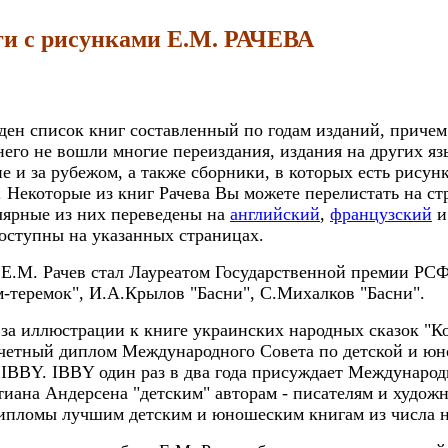
и с рисунками Е.М. РАЧЕВА
ден список книг составленный по годам изданий, причем 
него не вошли многие переиздания, издания на других яз
е и за рубежом, а также сборники, в которых есть рисун
 Некоторые из книг Рачева Вы можете перелистать на с
лярные из них переведены на
английский
,
французский
оступны на указанных страницах.
 Е.М. Рачев стал Лауреатом Государственной премии РС
м-теремок", И.А.Крылов "Басни", С.Михалков "Басни".
 за иллюстрации к книге украинских народных сказок "К
четный диплом Международного Совета по детской и юн
BBY. IBBY один раз в два года присуждает Междунаро
иана Андерсена "детским" авторам - писателям и художн
ипломы лучшим детским и юношеским книгам из числа н