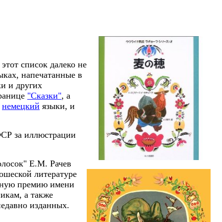
этот список далеко не
ыках, напечатанные в
ки и других
транице
"Сказки"
, а
и
немецкий
языки, и
ФСР за иллюстрации
олосок" Е.М. Рачев
ошеской литературе
дную премию имени
икам, а также
едавно изданных.