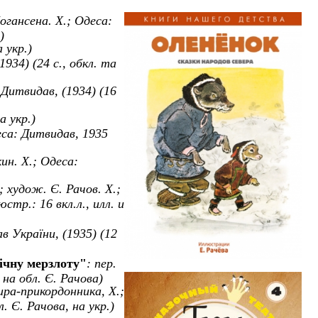
огансена. Х.; Одеса:
)
а укр.)
934) (24 с., обкл. та
: Дитвидав, (1934) (16
а укр.
)
еса: Дитвидав, 1935
кин. Х.; Одеса:
; худож. Є. Рачов. Х.;
юстр.: 16 вкл.л., илл. и
в України, (1935) (12
ічну мерзлоту"
: пер.
 на обл. Є. Рачова)
дира-прикордонника, Х.;
. Є. Рачова, на укр.)