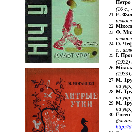
Петро
(16 с.,
Е. Фал
иллюстр
М
i
кол
Ф. Мих
иллюстр
О. Чеф
с., илл
І. Про
(1932) 
М
i
кол
(1933),
М. Тру
на укр.
М. Тру
на укр.
М. Тру
на укр.
Евген 
i
льшо
б
http://