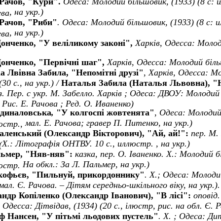
Рачов, "Кури".
Одеса: Молодий більшовик, (1933) (8 с: 
, на укр.
)
ева
Рачов, "Риби"
. Одеса: Молодий більшовик, (1933) (8 с: 
, на укр.
)
ева
онченко, "
У вел
i
ликому закон
i
",
Харк
i
в,
Одесса: Молод
онченко, "
Перв
i
чн
i
шаг
",
Харк
i
в,
Одесса: Молодий б
i
л
i
а Лв
i
вна Забила, "
Непом
i
тн
i
друз
i
"
,
Харк
i
в,
Одесса:
Мо
 (30 с., на укр.) /
Наталья
Забила (Наталья Львовна),
"
з. Пер. с укр. М. Забелло. Харкiв ; Одеса: ДВОУ: Молодий
. Рис. Е. Рачова ; Ред. О. Иваненко)
рдиналовська
,
"У колгоспі жовтенята"
,
Одеса: Молодий 
мал. Е. Рачова;
гравер П. Питенко, на укр.)
люстр.,
аленський (
Олександр Вікторович
),
"Ай, ай!":
пер. М.
Х.: Літографія ОНТВУ.
10 с., иллюстр. , на укр.)
(
льмер, "Няв-няв":
казка, пер. О. Іваненко. Х.: Молодий б
На обкл.: За Л. Пальмер
, на укр.)
люстр.
кофьєв, "Пильнуй, прикордоннику"
. Х.; Одеса: Молоди
мал. Є. Рачова
. – Дітям середньо-шкільного віку, на укр.).
андр Коп
i
ленко (
Олександр Іванович
), "
В л
i
с
i
":
оповід.
,
Одесса:
Д
i
тв
i
дав,
(1934) (
20 с., ілюстр, рис. на обл. Є. 
ф Нансен, "У пітьмі льодових пустель"
. Х. ; Одеса: Ди