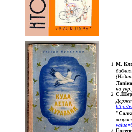
М. Кл
библио
(
Издат
Лапіна
на укр.
С.Шер
Держт
http:/
"Салк
возрас
value
Евгени