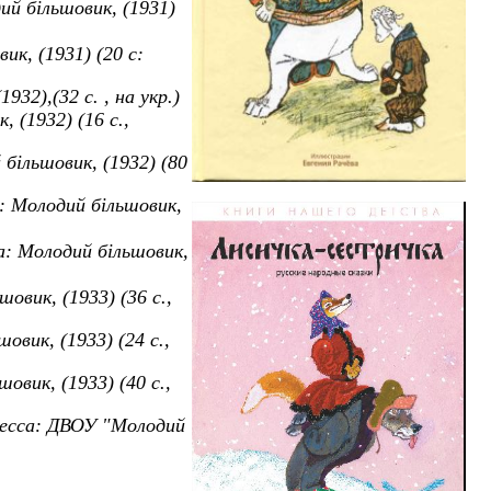
ий більшовик, (1931)
ик, (1931) (20 с:
1932),(32
c
.
, на укр.
)
 (1932) (16 с.,
 більшовик, (1932) (80
: Молодий більшовик,
а: Молодий б
i
льшовик
,
шовик, (1933) (36 с.,
шовик, (1933) (24 с.,
шовик, (1933) (40 с.,
есса: ДВОУ
"
Молодий