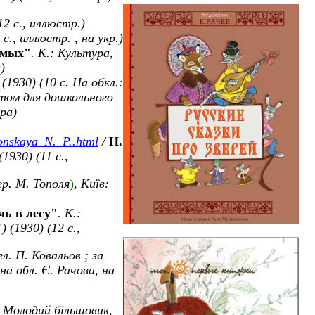
12 с., иллюстр.)
 с., иллюстр. , на укр.)
омых"
. К.: Культура,
а
)
(1930) (10 с.
На обкл.:
стом для дошкольного
ора)
nskaya_N._P..html
/
Н.
1930) (11 с.,
ер. М. Тополя
)
,
Київ:
чь в лесу"
. К.:
"
) (1930) (12 с.,
гл. П. Ковальов ; за
 на обл. Є. Рачова, на
: Молодий більшовик,