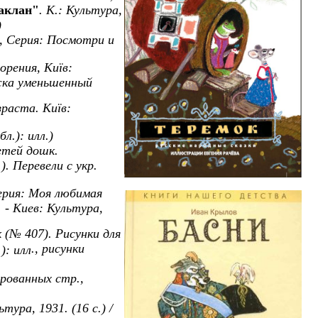
Баклан"
. К.: Культура,
)
., Серия: Посмотри и
рения, Київ:
ожка уменьшенный
зраста. Київ:
бл.): илл.)
етей дошк.
.). Перевели с укр.
ерия: Моя любимая
 - Киев: Культура,
к (№ 407). Рисунки для
., рисунки
): илл
ерованных стр.,
тура, 1931. (16 с.) /