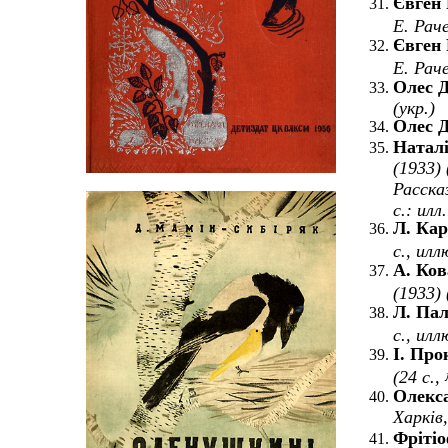
Євген 
Е. Рач
Євген 
Е. Рач
Олес Д
(укр.)
Олес Д
Натал
(1933
)
Расска
с.: илл
Л. Ка
с., ил
А. Ков
(1933) 
Л. Па
с., ил
І. Про
(24 с.,
Олекс
Харк
i
в
Фрітіо