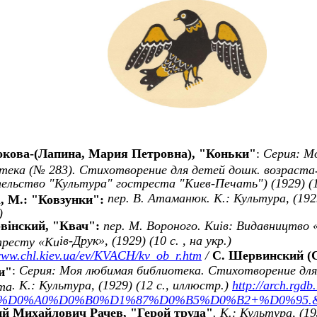
окова-(Лапина, Мария Петровна),
"
Коньки
"
:
Серия:
Мо
тека (№ 283). Стихотворение для детей дошк. возраста
ельство "Культура" гостреста "Киев-Печать"
) (
1929) (1
пер. В. Атаманюк. К.: Культура, (1929
, М.: "Ковзунки":
)
в
i
нский, "Квач":
пер. М. Вороного. Ки
i
в: Видавництво 
i
в-Друк»,
(1929) (10 с.
, на укр.
)
ресту «Ки
/www.chl.kiev.ua/ev/KVACH/kv_ob_r.htm
/
С. Шервинский (
:
Серия:
Моя любимая библиотека. Стихотворение для
и"
. К.: Культура, (1929) (12 с., иллюстр.)
http://arch.rgdb
та
=%D0%A0%D0%B0%D1%87%D0%B5%D0%B2+%D0%95.&t
й Михайлович Рачев, "Герой труда"
. К.: Культура, (19