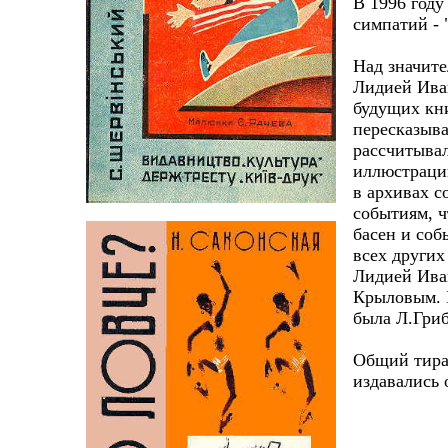
В 1996 году
симпатий - 
Над значите
Лидией Иван
будущих кни
пересказыва
рассчитывал
иллюстраций
в архивах с
событиям, ч
басен и соб
всех други
Лидией Ива
Крыловым. Б
была Л.Гриб
Общий тира
издавались 