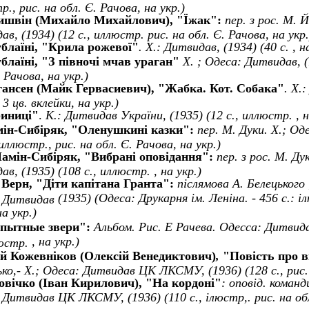
., рис. на обл. Є. Рачова, на укр.)
ишвін (
Михайло Михайлович
), "Їжак":
пер. з рос. М. Й
в, (1934) (12 с., иллюстр. рис. на обл. Є. Рачова, на укр.
блаїні, "Крила рожевої"
. Х.: Дитвидав, (1934) (40 с. , н
блаїні, "З півночі мчав ураган"
Х. ; Одеса: Дитвидав, (1
 Рачова, на укр.)
ансен (Майк Гервасиевич)
, "Жабка. Кот. Собака"
. Х.
, 3 цв. вклейки, на укр.)
риниці
"
.
К.: Дитвидав України, (1935) (12 с., иллюстр.
, н
ін-Сибіряк, "Оленушкині казки":
пер. М. Дуки. Х.; Од
 иллюстр., рис. на обл. Є. Рачова, на укр.)
амін-Сибіряк, "Вибрані оповідання":
пер. з рос. М. Ду
в, (1935) (108 с., иллюстр. , на укр.)
Верн,
"
Діти капітана Гранта
":
післямова А. Белецького 
(
1935
)
(Одеса: Друкарня ім. Леніна. - 456 с.: іл
: Дитвидав
на укр.
)
пытные звери
":
Альбом. Рис. Е Рачева.
Одесса: Дитвида
, на укр.
)
люстр.
й Кожевніков (
Олексій Венедиктович
)
,
"Повість про в
ько,- Х.; Одеса: Дитвидав ЦК ЛКСМУ, (1936) (128 с., рис.
овічко (
Іван Кирилович
), "На кордоні"
: оповід. коман
 Дитвидав ЦК ЛКСМУ, (1936) (110 с., ілюстр,. рис. на обл