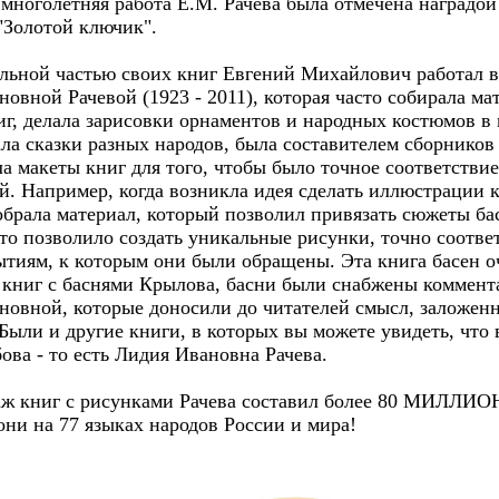
 многолетняя работа Е.М. Рачева была отмечена наградой
"Золотой ключик".
льной частью своих книг Евгений Михайлович работал в
овной Рачевой (1923 - 2011), которая часто собирала мат
г, делала зарисовки орнаментов и народных костюмов в 
ла сказки разных народов, была составителем сборников 
а макеты книг для того, чтобы было точное соответствие
. Например, когда возникла идея сделать иллюстрации 
обрала материал, который позволил привязать сюжеты ба
то позволило создать уникальные рисунки, точно соотв
ытиям, к которым они были обращены. Эта книга басен о
х книг с баснями Крылова, басни были снабжены коммен
новной, которые доносили до читателей смысл, заложен
ыли и другие книги, в которых вы можете увидеть, что 
ова - то есть Лидия Ивановна Рачева.
ж книг с рисунками Рачева составил более 80 МИЛЛИО
они на 77 языках народов России и мира!