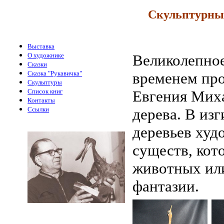
Скульптурные
Выставка
О художнике
Великолепно
Сказки
Сказка "Рукавичка"
временем про
Скульптуры
Список книг
Евгения Миха
Контакты
Ссылки
дерева. В из
деревьев худ
существ, кот
животных ил
фантазии.